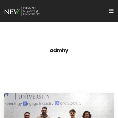
Hakkımızda
Projeler BAPNISH
admhy
Akademik Teşvik
Disiplinerarası Bilim
Proje Ofisi
TTO