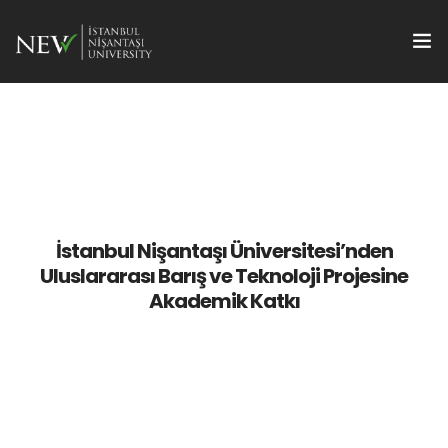
Hakkımızda
Projeler BAPNISH
Akademik Teşvik
İstanbul Nişantaşı Üniversitesi’nden
Disiplinerarası Bilim
Uluslararası Barış ve Teknoloji Projesine
Akademik Katkı
Proje Ofisi
TTO