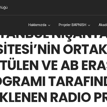
rlüğü
Hakkımızda
Projeler BAPNISH
Akad
STANBUL NİŞANTA
İTESİ’NİN ORTA
TÜLEN VE AB ER
OGRAMI TARAFIN
KLENEN RADIO P