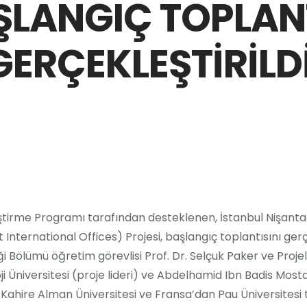
ŞLANGIÇ TOPLANT
GERÇEKLEŞTİRİLDİ
irme Programı tarafından desteklenen, İstanbul Nişantaşı
ernational Offices) Projesi, başlangıç toplantısını gerçek
iği Bölümü öğretim görevlisi Prof. Dr. Selçuk Paker ve Proj
Üniversitesi (proje lideri) ve Abdelhamid Ibn Badis Mosta
Kahire Alman Üniversitesi ve Fransa’dan Pau Üniversitesi te