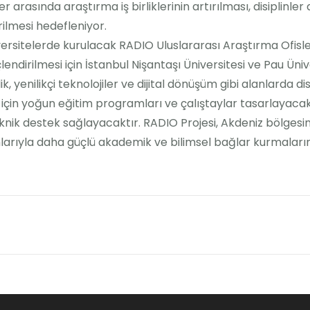
 arasında araştırma iş birliklerinin artırılması, disiplinler
rilmesi hedefleniyor.
rsitelerde kurulacak RADIO Uluslararası Araştırma Ofisler
endirilmesi için İstanbul Nişantaşı Üniversitesi ve Pau Üni
lik, yenilikçi teknolojiler ve dijital dönüşüm gibi alanlarda 
için yoğun eğitim programları ve çalıştaylar tasarlayac
ik destek sağlayacaktır. RADIO Projesi, Akdeniz bölgesind
arıyla daha güçlü akademik ve bilimsel bağlar kurmaların