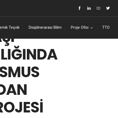
emik Teşvik
Disiplinerarası Bilim
Proje Ofisi
TTO
ŞI
KLIĞINDA
ASMUS
DAN
ROJESİ